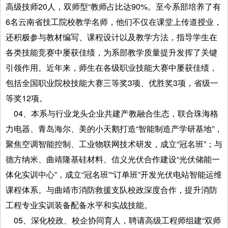
高级技师20人，双师型“教师占比达90%。至今系部培养了有
6名云南省技工院校教学名师，他们不仅在课堂上传道授业，
还积极参与教材编写、课程设计以及教学方法，指导学生在
各类技能竞赛中屡获佳绩，为系部教学质量提升发挥了关键
引领作用。近年来，师生在各级职业技能大赛中屡获佳绩，
包括全国职业院校技能大赛三等奖3项、优胜奖3项，省级一
等奖12项。
04、本系与行业龙头企业共建产教融合生态，联合珠海格
力电器、青岛海尔、美的小天鹅打造“智能制造产学研基地”，
聚焦空调智能控制、工业物联网技术研发，成立“冠名班”；与
德方纳米、曲靖隆基硅材料、信义光伏合作建设“光伏储能一
体化实训中心”，成立“冠名班”“订单班”开发光伏电站智能运维
课程体系。与曲靖市消防救援支队校政深度合作，提升消防
工程专业实训装备配备水平和实战技能。
05、深化校政、校企协同育人，聘请高级工程师组建“双师